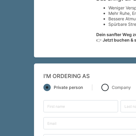
Weniger Ver
Mehr Ruhe, En
Bessere Atmun
Spürbare Stre
Dein sanfter Weg 
👉
Jetzt buchen & 
I'M ORDERING AS
Private person
Company