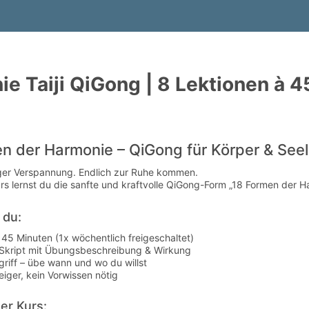
e Taiji QiGong | 8 Lektionen à 
en der Harmonie – QiGong für Körper & See
ger Verspannung. Endlich zur Ruhe kommen.
rs lernst du die sanfte und kraftvolle QiGong-Form „18 Formen der Ha
 du:
 45 Minuten (1x wöchentlich freigeschaltet)
 Skript mit Übungsbeschreibung & Wirkung
riff – übe wann und wo du willst
teiger, kein Vorwissen nötig
der Kurs: