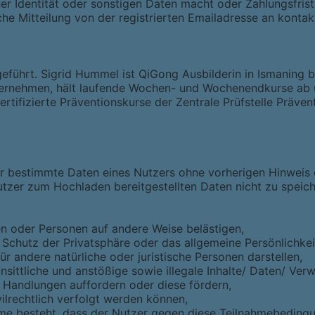
r Identität oder sonstigen Daten macht oder Zahlungsfrist
tliche Mitteilung von der registrierten Emailadresse an ko
führt. Sigrid Hummel ist QiGong Ausbilderin in Ismaning b
nternehmen, hält laufende Wochen- und Wochenendkurse ab u
 zertifizierte Präventionskurse der Zentrale Prüfstelle Prä
er bestimmte Daten eines Nutzers ohne vorherigen Hinweis 
tzer zum Hochladen bereitgestellten Daten nicht zu speic
 oder Personen auf andere Weise belästigen,
Schutz der Privatsphäre oder das allgemeine Persönlichkeit
r andere natürliche oder juristische Personen darstellen,
sittliche und anstößige sowie illegale Inhalte/ Daten/ Verw
 Handlungen auffordern oder diese fördern,
ilrechtlich verfolgt werden können,
me besteht, dass der Nutzer gegen diese Teilnahmebedingu