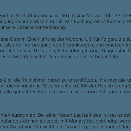
yochu UG (haftungsbeschränkt), Oskar-Messter-Str. 33, D
dingungen aufmerksam durch. Mit Buchung eines Kurses erklä
 unsere Datenschutzerklärung.
gene Gefahr. Eine Haftung der Myochu UG für Folgen, die a
ion, also der Vorbeugung von Erkrankungen, und ersetzen k
 durchgeführte Therapien, Behandlungen oder Diagnostik. D
e Beschwerden selbst zu erkennen oder zu behandeln.
 Ziel, die Teilnehmer dabei zu unterstützen, ihre mentale 
e, die mindestens 18 Jahre alt sind. Mit der Registrierun
m alle gebuchten Kurse zu finden sind sowie Zahlungen un
en Kurstyp ab. Bei einer festen Laufzeit des Kurses endet
natsabos können jederzeit mit Monatsfrist gekündigt werd
gem Grund vor. Ein wichtiger Grund liegt insbesondere dann