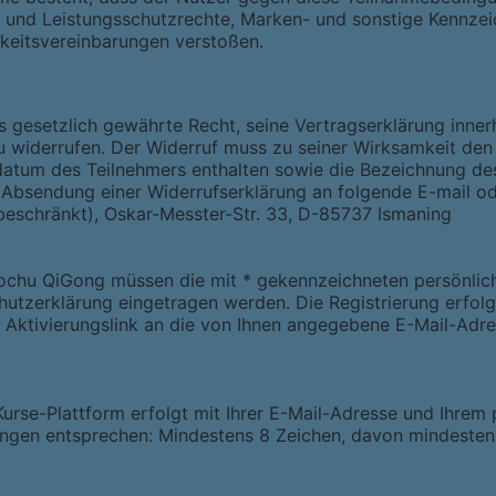
 und Leistungsschutzrechte, Marken- und sonstige Kennzei
keitsvereinbarungen verstoßen.
s gesetzlich gewährte Recht, seine Vertragserklärung inn
zu widerrufen. Der Widerruf muss zu seiner Wirksamkeit den
datum des Teilnehmers enthalten sowie die Bezeichnung de
e Absendung einer Widerrufserklärung an folgende E-mail o
schränkt), Oskar-Messter-Str. 33, D-85737 Ismaning
ochu QiGong müssen die mit * gekennzeichneten persönlic
utzerklärung eingetragen werden. Die Registrierung erfol
m Aktivierungslink an die von Ihnen angegebene E-Mail-Adre
se-Plattform erfolgt mit Ihrer E-Mail-Adresse und Ihrem p
gen entsprechen: Mindestens 8 Zeichen, davon mindestens