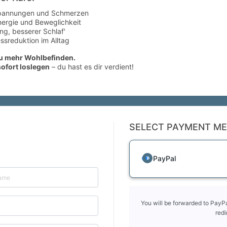
spannungen und Schmerzen
ergie und Beweglichkeit
g, besserer Schlaf'
ssreduktion im Alltag
zu mehr Wohlbefinden.
sofort loslegen
– du hast es dir verdient!
SELECT PAYMENT M
PayPal
You will be forwarded to PayPa
redi