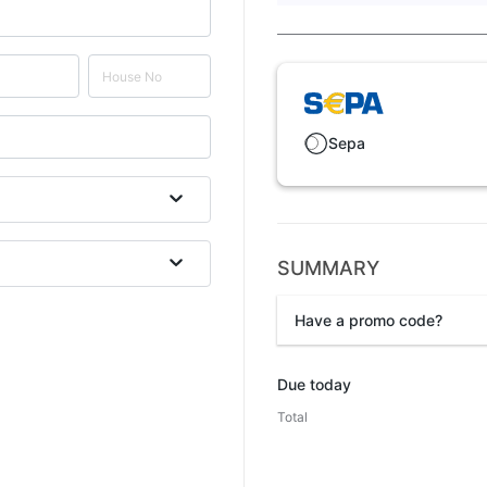
Sepa
SUMMARY
Have a promo code?
Promo code
Due today
Total